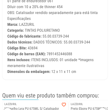
01 parte de endurecedor 061
Diluir com 10 a 20% de thinner 454
OBS: Catalisador vendido separadamente para está tinta
Especificações
Marca:
LAZZURIL
Categoria:
TINTAS POLIURETANO
Código do fabricante:
55.00.03739-244
Dados técnicos:
DADOS TÉCNICOS: 55.00.03739-244
Código Bite:
43694
Código de barras (EAN):
7891452446088
Itens inclusos:
ITENS INCLUSOS: 01 unidade *Imagens
meramente ilustrativas
Dimensões da embalagem:
12 x 11 x 11 cm
Quem viu este produto também comprou:
LAZZURIL
LAZZURIL
Vermelho Lyra PU 675ML S/ Catalisador
Preto Ebony PU 675ML S/ Ca