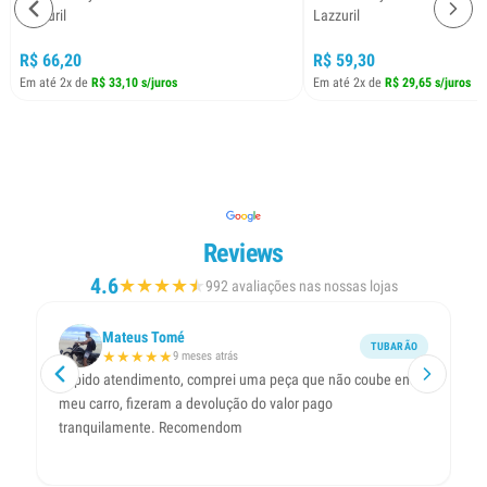
Lazzuril
Lazzuril
R$ 66,20
R$ 59,30
Em até 2x de
R$ 33,10 s/juros
Em até 2x de
R$ 29,65 s/juros
Reviews
4.6
★
★
★
★
★
★
992 avaliações nas nossas lojas
Mateus Tomé
TUBARÃO
★
★
★
★
★
9 meses atrás
Rápido atendimento, comprei uma peça que não coube em
En
meu carro, fizeram a devolução do valor pago
ra
tranquilamente. Recomendom
ex