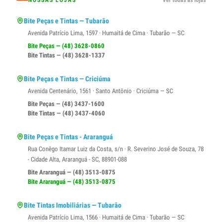
NOSSAS LOJAS
Ver todas as lojas
Bite Peças e Tintas — Tubarão
Avenida Patrício Lima, 1597 · Humaitá de Cima · Tubarão — SC
Bite Peças — (48) 3628-0860
Bite Tintas — (48) 3628-1337
Bite Peças e Tintas — Criciúma
Avenida Centenário, 1561 · Santo Antônio · Criciúma — SC
Bite Peças — (48) 3437-1600
Bite Tintas — (48) 3437-4060
Bite Peças e Tintas - Araranguá
Rua Conêgo Itamar Luiz da Costa, s/n · R. Severino José de Souza, 78
- Cidade Alta, Araranguá - SC, 88901-088
Bite Araranguá — (48) 3513-0875
Bite Araranguá — (48) 3513-0875
Bite Tintas Imobiliárias — Tubarão
Avenida Patrício Lima, 1566 · Humaitá de Cima · Tubarão — SC