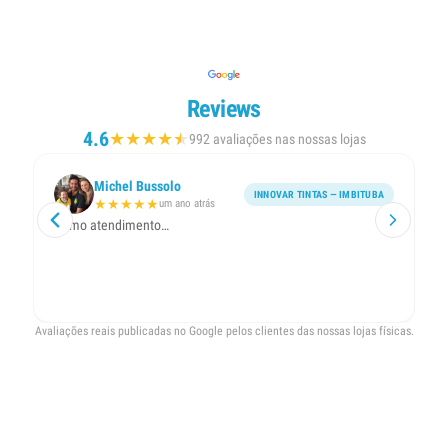
Reviews
4.6
★
★
★
★
★
★
992 avaliações nas nossas lojas
Michel Bussolo
INNOVAR TINTAS — IMBITUBA
★
★
★
★
★
um ano atrás
Ótimo atendimento…
At
Avaliações reais publicadas no Google pelos clientes das nossas lojas físicas.