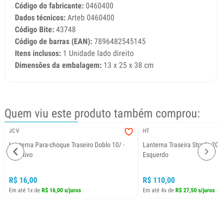
Código do fabricante:
0460400
Dados técnicos:
Arteb 0460400
Código Bite:
43748
Código de barras (EAN):
7896482545145
Itens inclusos:
1 Unidade lado direito
Dimensões da embalagem:
13 x 25 x 38 cm
Quem viu este produto também comprou:
JCV
HT
Lanterna Para-choque Traseiro Doblo 10/ -
Lanterna Traseira Strada 20
Refletivo
Esquerdo
R$ 16,00
R$ 110,00
Em até 1x de
R$ 16,00 s/juros
Em até 4x de
R$ 27,50 s/juros