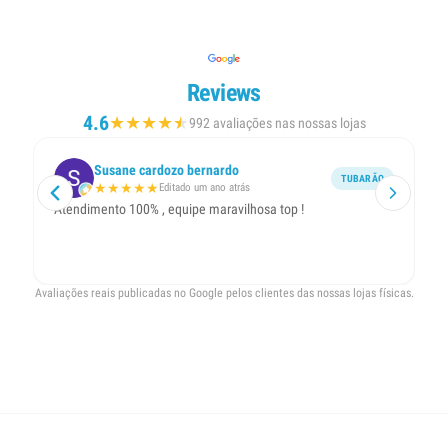
Reviews
4.6
★
★
★
★
★
★
992 avaliações nas nossas lojas
Susane cardozo bernardo
TUBARÃO
★
★
★
★
★
Editado um ano atrás
Atendimento 100% , equipe maravilhosa top !
At
b
Avaliações reais publicadas no Google pelos clientes das nossas lojas físicas.