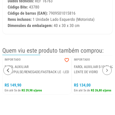
Dados técnicos:
REF 16763
Código Bite:
43780
Código de barras (EAN):
7909501015816
Itens inclusos:
1 Unidade Lado Esquerdo (Motorista)
Dimensões da embalagem:
40 x 30 x 30 cm
Quem viu este produto também comprou:
IMPORTADO
IMPORTADO
FAROL AUXILIAR
FAROL AUXILIAR S-10/BLAZER
TORO/PULSE/RENEGADE/FASTBACK LE - LED
LENTE DE VIDRO
R$ 149,90
R$ 134,00
Em até 5x de
R$ 29,98 s/juros
Em até 5x de
R$ 26,80 s/juros