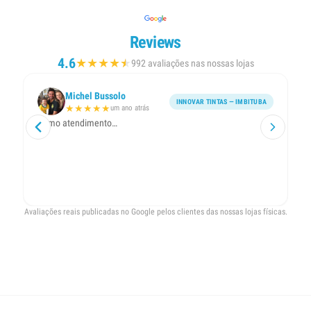
Reviews
4.6
★
★
★
★
★
★
992 avaliações nas nossas lojas
Michel Bussolo
INNOVAR TINTAS — IMBITUBA
★
★
★
★
★
um ano atrás
Ótimo atendimento…
Um
m
Avaliações reais publicadas no Google pelos clientes das nossas lojas físicas.