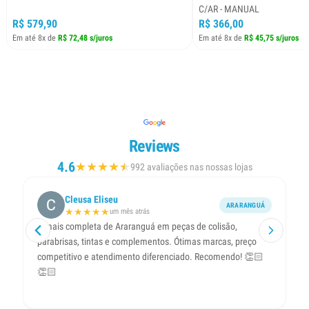
C/AR - MANUAL
R$ 579,90
R$ 366,00
Em até 8x de
R$ 72,48 s/juros
Em até 8x de
R$ 45,75 s/juros
Reviews
4.6
★
★
★
★
★
★
992 avaliações nas nossas lojas
Cleusa Eliseu
ARARANGUÁ
★
★
★
★
★
um mês atrás
A mais completa de Araranguá em peças de colisão,
R
parabrisas, tintas e complementos. Ótimas marcas, preço
me
competitivo e atendimento diferenciado. Recomendo! 👏🏻
t
👏🏻