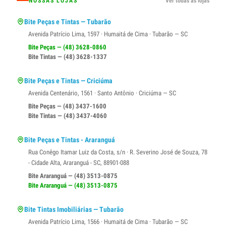
NOSSAS LOJAS
Ver todas as lojas
Bite Peças e Tintas — Tubarão
Avenida Patrício Lima, 1597 · Humaitá de Cima · Tubarão — SC
Bite Peças — (48) 3628-0860
Bite Tintas — (48) 3628-1337
Bite Peças e Tintas — Criciúma
Avenida Centenário, 1561 · Santo Antônio · Criciúma — SC
Bite Peças — (48) 3437-1600
Bite Tintas — (48) 3437-4060
Bite Peças e Tintas - Araranguá
Rua Conêgo Itamar Luiz da Costa, s/n · R. Severino José de Souza, 78
- Cidade Alta, Araranguá - SC, 88901-088
Bite Araranguá — (48) 3513-0875
Bite Araranguá — (48) 3513-0875
Bite Tintas Imobiliárias — Tubarão
Avenida Patrício Lima, 1566 · Humaitá de Cima · Tubarão — SC