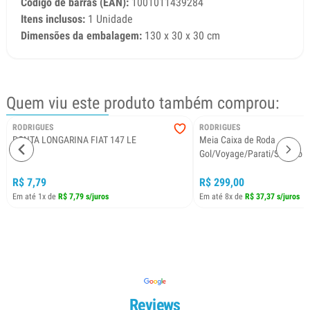
Código de barras (EAN):
1001011439284
Itens inclusos:
1 Unidade
Dimensões da embalagem:
130 x 30 x 30 cm
Quem viu este produto também comprou:
RODRIGUES
RODRIGUES
PONTA LONGARINA FIAT 147 LE
Meia Caixa de Roda
Gol/Voyage/Parati/Saveiro 
R$ 7,79
R$ 299,00
Em até 1x de
R$ 7,79 s/juros
Em até 8x de
R$ 37,37 s/juros
Reviews