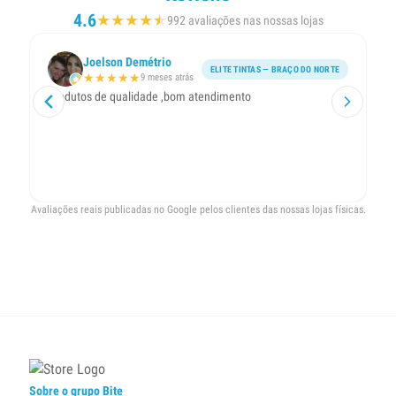
4.6
★
★
★
★
★
★
992 avaliações nas nossas lojas
Joelson Demétrio
ELITE TINTAS — BRAÇO DO NORTE
★
★
★
★
★
9 meses atrás
Produtos de qualidade ,bom atendimento
Go
ime
ajudaram e
pon
(b
Avaliações reais publicadas no Google pelos clientes das nossas lojas físicas.
Sobre o grupo Bite