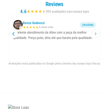
Reviews
4.6
★
★
★
★
★
★
992 avaliações nas nossas lojas
Renzo Godenzzi
CRICIÚMA
★
★
★
★
★
5 meses atrás
Excelente atendimento da Aline com a peça da melhor
At
qualidade. Preço justo, diria até que barato pela qualidade.
Avaliações reais publicadas no Google pelos clientes das nossas lojas físicas.