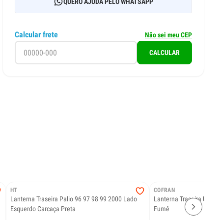
QUERO AJUDA PELO WHATSAPP
Calcular frete
Não sei meu CEP
CALCULAR
HT
COFRAN
Lanterna Traseira Palio 96 97 98 99 2000 Lado
Lanterna Traseira Uno at
Esquerdo Carcaça Preta
Fumê