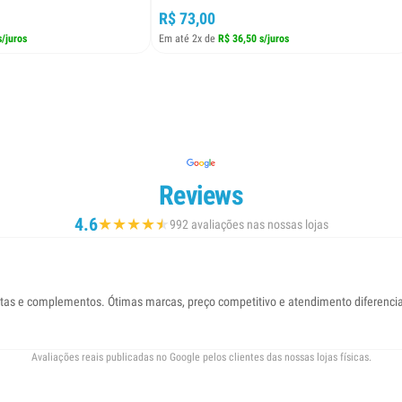
R$ 73,00
s/juros
Em até 2x de
R$ 36,50 s/juros
Reviews
4.6
★
★
★
★
★
★
992 avaliações nas nossas lojas
intas e complementos. Ótimas marcas, preço competitivo e atendimento diferen
Avaliações reais publicadas no Google pelos clientes das nossas lojas físicas.