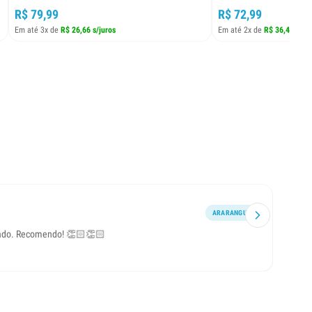
R$ 79,99
R$ 72,99
Em até 3x de
R$ 26,66 s/juros
Em até 2x de
R$ 36,49 s/ju
ARARANGUÁ
ciado. Recomendo! 👏🏻👏🏻
Produ