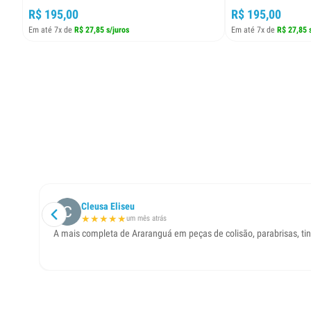
R$ 195,00
R$ 195,00
Em até 7x de
R$ 27,85 s/juros
Em até 7x de
R$ 27,85 
Cleusa Eliseu
★
★
★
★
★
um mês atrás
A mais completa de Araranguá em peças de colisão, parabrisas, t