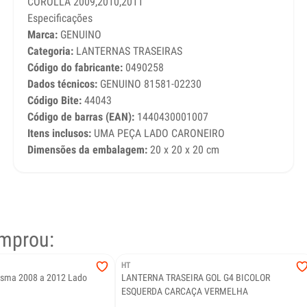
COROLLA 2009,2010,2011
Especificações
Marca:
GENUINO
Categoria:
LANTERNAS TRASEIRAS
Código do fabricante:
0490258
Dados técnicos:
GENUINO 81581-02230
Código Bite:
44043
Código de barras (EAN):
1440430001007
Itens inclusos:
UMA PEÇA LADO CARONEIRO
Dimensões da embalagem:
20 x 20 x 20 cm
mprou:
HT
risma 2008 a 2012 Lado
LANTERNA TRASEIRA GOL G4 BICOLOR
ESQUERDA CARCAÇA VERMELHA