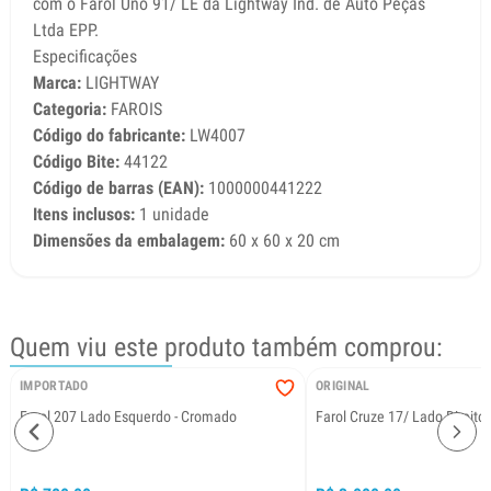
com o Farol Uno 91/ LE da Lightway Ind. de Auto Peças
Ltda EPP.
Especificações
Marca:
LIGHTWAY
Categoria:
FAROIS
Código do fabricante:
LW4007
Código Bite:
44122
Código de barras (EAN):
1000000441222
Itens inclusos:
1 unidade
Dimensões da embalagem:
60 x 60 x 20 cm
Quem viu este produto também comprou:
IMPORTADO
ORIGINAL
Farol 207 Lado Esquerdo - Cromado
Farol Cruze 17/ Lado Direito