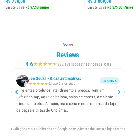
R$ 780,00
R$ 3.000,00
Em até 8x de
R$ 97,50 s/juros
Em até 8x de
R$ 375,00 s/juros
Reviews
4.6
★
★
★
★
★
★
992 avaliações nas nossas lojas
Joe Souza - Dicas automotivas
CRICIÚMA
★
★
★
★
★
Editado 2 anos atrás
Excelentes produtos, atendimento e preços. Tem um
Ót
cafezinho top, água geladinha, salas de espera, ambiente
ol
climatizado etc.. A maior, mais séria e mais organizada loja
de peças e tintas de Criciúma..
Avaliações reais publicadas no Google pelos clientes das nossas lojas físicas.