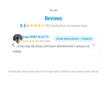
Reviews
4.6
★
★
★
★
★
★
992 avaliações nas nossas lojas
tiago BORTOLATTO
TINTAS IMOBILIÁRIAS — TUBARÃO
★
★
★
★
★
2 anos atrás
Uma boa loja de tintas, tem bom atendimento e preços na
R
média.
me
t
Avaliações reais publicadas no Google pelos clientes das nossas lojas físicas.