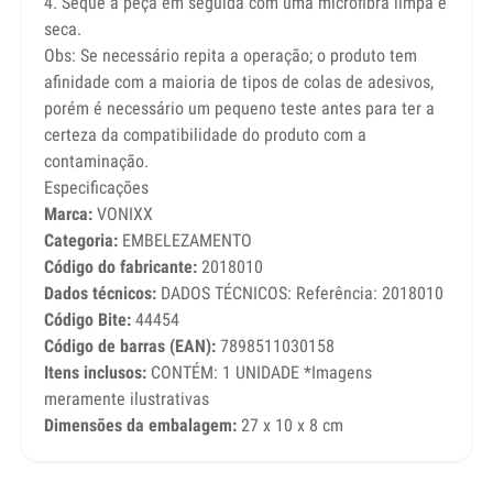
4. Seque a peça em seguida com uma microfibra limpa e
seca.
Obs: Se necessário repita a operação; o produto tem
afinidade com a maioria de tipos de colas de adesivos,
porém é necessário um pequeno teste antes para ter a
certeza da compatibilidade do produto com a
contaminação.
Especificações
Marca:
VONIXX
Categoria:
EMBELEZAMENTO
Código do fabricante:
2018010
Dados técnicos:
DADOS TÉCNICOS: Referência: 2018010
Código Bite:
44454
Código de barras (EAN):
7898511030158
Itens inclusos:
CONTÉM: 1 UNIDADE *Imagens
meramente ilustrativas
Dimensões da embalagem:
27 x 10 x 8 cm