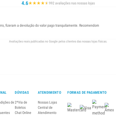
4.6
★
★
★
★
★
★
992 avaliações nas nossas lojas
ro, fizeram a devolução do valor pago tranquilamente. Recomendom
Avaliações reais publicadas no Google pelos clientes das nossas lojas físicas.
ONAL
DÚVIDAS
ATENDIMENTO
FORMAS DE PAGAMENTO
ndições de
2ªVia de
Nossas Lojas
Boletos
Central de
quentes
Chat Online
Atendimento