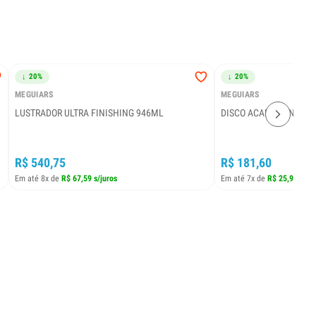
↓ 20%
↓ 20%
MEGUIARS
MEGUIARS
LUSTRADOR ULTRA FINISHING 946ML
DISCO ACABAMENTO DE
R$ 540,75
R$ 181,60
Em até 8x de
R$ 67,59 s/juros
Em até 7x de
R$ 25,94 s/ju