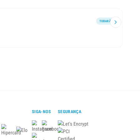
TUBARÃO
A mai
SIGA-NOS
SEGURANÇA