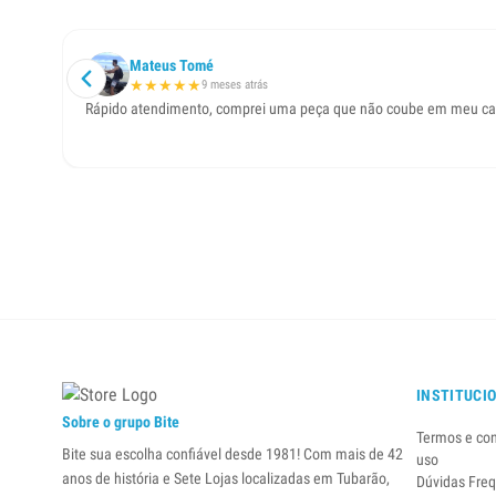
Mateus Tomé
★
★
★
★
★
9 meses atrás
Rápido atendimento, comprei uma peça que não coube em meu car
INSTITUCI
Sobre o grupo Bite
Termos e co
Bite sua escolha confiável desde 1981! Com mais de 42
uso
anos de história e Sete Lojas localizadas em Tubarão,
Dúvidas Fre