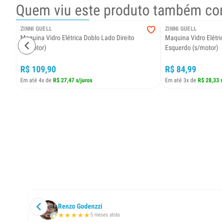
Quem viu este produto também co
ZINNI GUELL
ZINNI GUELL
Maquina Vidro Elétrica Doblo Lado Direito
Maquina Vidro Elétr
(s/motor)
Esquerdo (s/motor)
R$ 109,90
R$ 84,99
Em até 4x de
R$ 27,47 s/juros
Em até 3x de
R$ 28,33 
Renzo Godenzzi
★
★
★
★
★
5 meses atrás