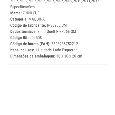
2003,2004,2005,2006,2007,2008,2009,2010,2011,2012
Especificações
Marca:
ZINNI GUELL
Categoria:
MAQUINA
Código do fabricante:
R-3326E SM
Dados técnicos:
Zinni Guell R-3326E SM
Código Bite:
44508
Código de barras (EAN):
7898236752212
Itens inclusos:
1 Unidade Lado Esquerda
Dimensões da embalagem:
30 x 30 x 20 cm