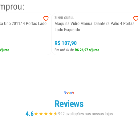
mprou:
ZINNI GUELL
ica Uno 2011/ 4 Portas Lado
Maquina Vidro Manual Dianteira Palio 4 Portas
Lado Esquerdo
R$ 107,90
s/juros
Em até 4x de
R$ 26,97 s/juros
Reviews
4.6
★
★
★
★
★
★
992 avaliações nas nossas lojas