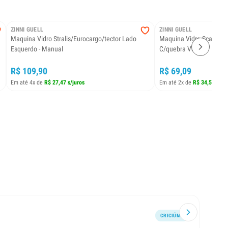
ZINNI GUELL
ZINNI GUELL
Maquina Vidro Stralis/Eurocargo/tector Lado
Maquina Vidro Scania 11
Esquerdo - Manual
C/quebra Vento
R$ 109,90
R$ 69,09
Em até 4x de
R$ 27,47 s/juros
Em até 2x de
R$ 34,54 s/ju
CRICIÚMA