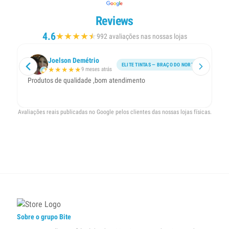
Reviews
4.6
★
★
★
★
★
★
992 avaliações nas nossas lojas
Joelson Demétrio
ELITE TINTAS — BRAÇO DO NORTE
★
★
★
★
★
9 meses atrás
Produtos de qualidade ,bom atendimento
Avaliações reais publicadas no Google pelos clientes das nossas lojas físicas.
Sobre o grupo Bite