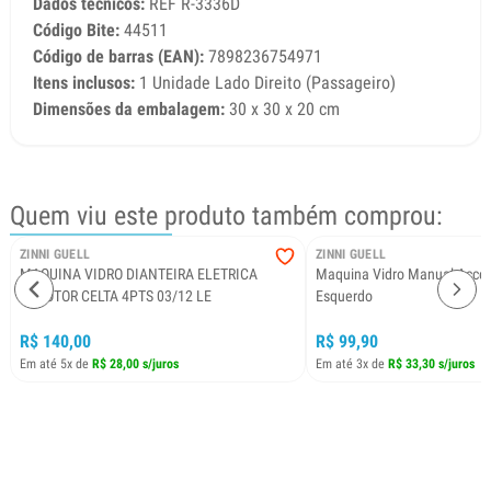
Dados técnicos:
REF R-3336D
Código Bite:
44511
Código de barras (EAN):
7898236754971
Itens inclusos:
1 Unidade Lado Direito (Passageiro)
Dimensões da embalagem:
30 x 30 x 20 cm
Quem viu este produto também comprou:
ZINNI GUELL
ZINNI GUELL
MAQUINA VIDRO DIANTEIRA ELETRICA
Maquina Vidro Manual Accel
S/MOTOR CELTA 4PTS 03/12 LE
Esquerdo
R$ 140,00
R$ 99,90
Em até 5x de
R$ 28,00 s/juros
Em até 3x de
R$ 33,30 s/juros