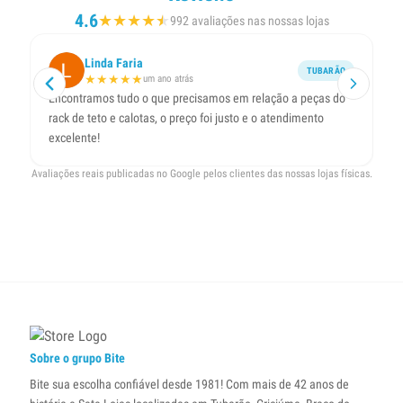
4.6
★
★
★
★
★
★
992 avaliações nas nossas lojas
Linda Faria
TUBARÃO
★
★
★
★
★
um ano atrás
Encontramos tudo o que precisamos em relação a peças do
rack de teto e calotas, o preço foi justo e o atendimento
excelente!
Avaliações reais publicadas no Google pelos clientes das nossas lojas físicas.
Sobre o grupo Bite
Bite sua escolha confiável desde 1981! Com mais de 42 anos de