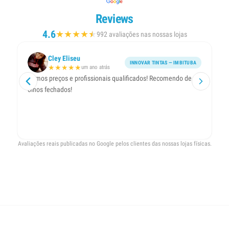
Reviews
4.6
★
★
★
★
★
★
992 avaliações nas nossas lojas
Cley Eliseu
INNOVAR TINTAS — IMBITUBA
★
★
★
★
★
um ano atrás
Ótimos preços e profissionais qualificados! Recomendo de
olhos fechados!
Avaliações reais publicadas no Google pelos clientes das nossas lojas físicas.