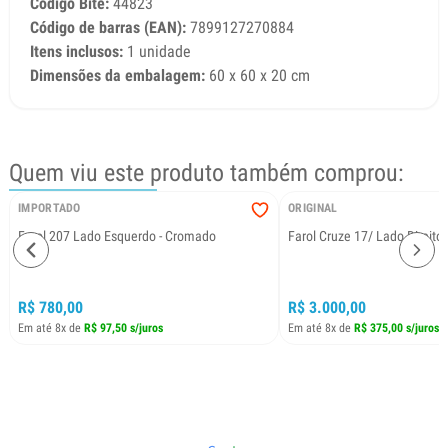
Código Bite:
44823
Código de barras (EAN):
7899127270884
Itens inclusos:
1 unidade
Dimensões da embalagem:
60 x 60 x 20 cm
Quem viu este produto também comprou:
IMPORTADO
ORIGINAL
Farol 207 Lado Esquerdo - Cromado
Farol Cruze 17/ Lado Direito
R$ 780,00
R$ 3.000,00
Em até 8x de
R$ 97,50 s/juros
Em até 8x de
R$ 375,00 s/juros