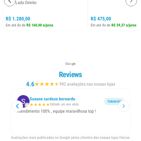
2018 Lado Direito
R$ 1.280,00
R$ 475,00
Em até 8x de
R$ 160,00 s/juros
Em até 8x de
R$ 59,37 s/juros
Reviews
4.6
★
★
★
★
★
★
992 avaliações nas nossas lojas
Susane cardozo bernardo
TUBARÃO
★
★
★
★
★
Editado um ano atrás
Atendimento 100% , equipe maravilhosa top !
At
b
Avaliações reais publicadas no Google pelos clientes das nossas lojas físicas.