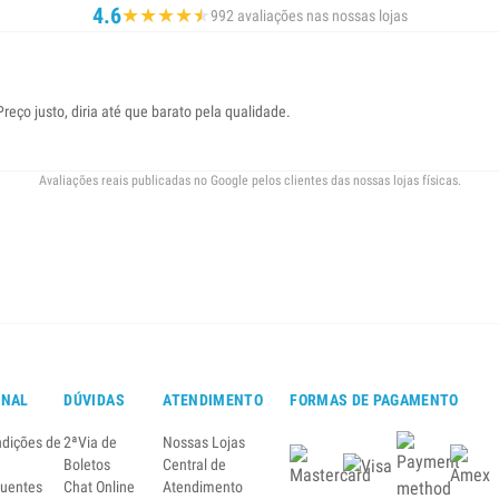
4.6
★
★
★
★
★
★
992 avaliações nas nossas lojas
eço justo, diria até que barato pela qualidade.
Avaliações reais publicadas no Google pelos clientes das nossas lojas físicas.
ONAL
DÚVIDAS
ATENDIMENTO
FORMAS DE PAGAMENTO
ndições de
2ªVia de
Nossas Lojas
Boletos
Central de
quentes
Chat Online
Atendimento