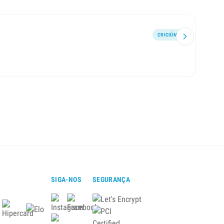
CRICIÚMA
Atend
SIGA-NOS
SEGURANÇA