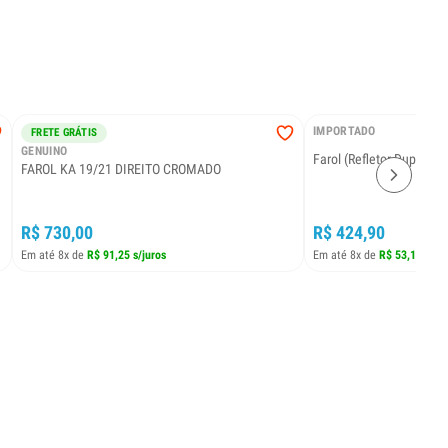
IMPORTADO
FRETE GRÁTIS
GENUINO
Farol 
FAROL KA 19/21 DIREITO CROMADO
R$ 730,00
R$ 424,90
Em até 8x de
R$ 91,25 s/juros
Em até 8x de
R$ 53,11 s/ju