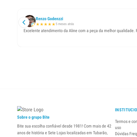
Renzo Godenzzi
★
★
★
★
★
5 meses atrás
Excelente atendimento da Aline com a peça da melhor qualidade. Pr
INSTITUCI
Sobre o grupo Bite
Termos e co
Bite sua escolha confiável desde 1981! Com mais de 42
uso
anos de história e Sete Lojas localizadas em Tubarão,
Dúvidas Fre