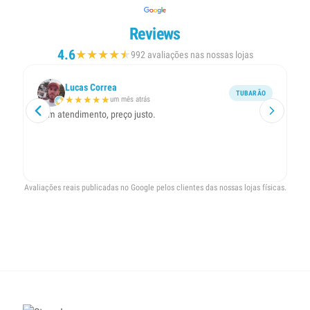
Reviews
4.6
★
★
★
★
★
★
992 avaliações nas nossas lojas
Lucas Correa
TUBARÃO
★
★
★
★
★
um mês atrás
Bom atendimento, preço justo.
Ót
ol
Avaliações reais publicadas no Google pelos clientes das nossas lojas físicas.