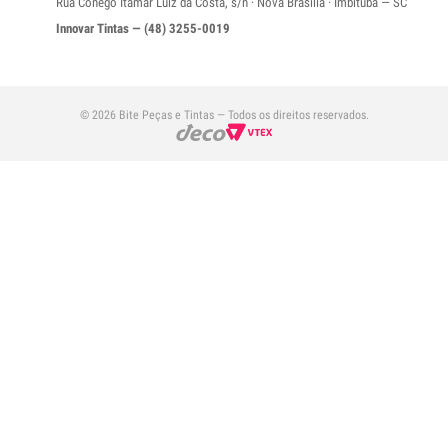
Rua Conêgo Itamar Luiz da Costa, s/n · Nova Brasília · Imbituba — SC
Innovar Tintas — (48) 3255-0019
© 2026 Bite Peças e Tintas — Todos os direitos reservados.