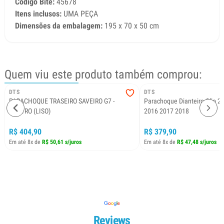
Código Bite:
45678
Itens inclusos:
UMA PEÇA
Dimensões da embalagem:
195 x 70 x 50 cm
Quem viu este produto também comprou:
DTS
DTS
PARACHOQUE TRASEIRO SAVEIRO G7 -
Parachoque Dianteiro Clio 2
CENTRO (LISO)
2016 2017 2018
R$ 404,90
R$ 379,90
Em até 8x de
R$ 50,61 s/juros
Em até 8x de
R$ 47,48 s/juros
Reviews