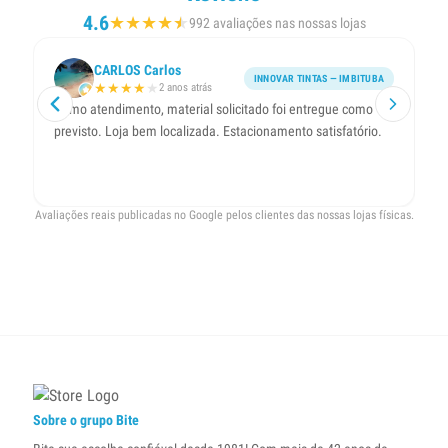
4.6
★
★
★
★
★
★
992 avaliações nas nossas lojas
CARLOS Carlos
INNOVAR TINTAS — IMBITUBA
★
★
★
★
★
2 anos atrás
Ótimo atendimento, material solicitado foi entregue como
L
previsto. Loja bem localizada. Estacionamento satisfatório.
Avaliações reais publicadas no Google pelos clientes das nossas lojas físicas.
Sobre o grupo Bite