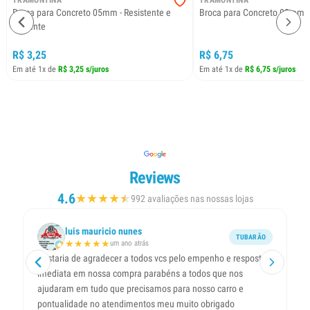
TRAMONTINA
TRAMONTINA
Broca para Concreto 05mm - Resistente e
Broca para Concreto 08mm
eficiente
R$ 3,25
R$ 6,75
Em até 1x de
R$ 3,25 s/juros
Em até 1x de
R$ 6,75 s/juros
Reviews
4.6
★
★
★
★
★
★
992 avaliações nas nossas lojas
luis mauricio nunes
TUBARÃO
★
★
★
★
★
um ano atrás
Gostaria de agradecer a todos vcs pelo empenho e resposta
A 
imediata em nossa compra parabéns a todos que nos
pa
ajudaram em tudo que precisamos para nosso carro e
co
pontualidade no atendimentos meu muito obrigado
