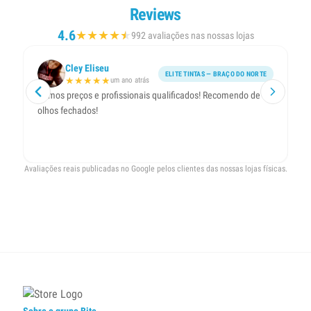
Reviews
4.6
★
★
★
★
★
★
992 avaliações nas nossas lojas
Cley Eliseu
ELITE TINTAS — BRAÇO DO NORTE
★
★
★
★
★
um ano atrás
Ótimos preços e profissionais qualificados! Recomendo de
At
olhos fechados!
b
Avaliações reais publicadas no Google pelos clientes das nossas lojas físicas.