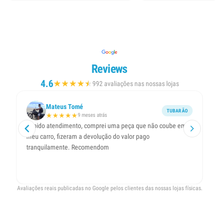
Reviews
4.6
★
★
★
★
★
★
992 avaliações nas nossas lojas
Mateus Tomé
TUBARÃO
★
★
★
★
★
9 meses atrás
Rápido atendimento, comprei uma peça que não coube em
At
meu carro, fizeram a devolução do valor pago
tranquilamente. Recomendom
Avaliações reais publicadas no Google pelos clientes das nossas lojas físicas.