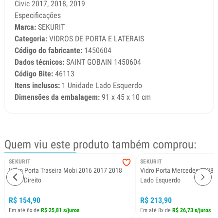
Civic 2017, 2018, 2019
Especificações
Marca:
SEKURIT
Categoria:
VIDROS DE PORTA E LATERAIS
Código do fabricante:
1450604
Dados técnicos:
SAINT GOBAIN 1450604
Código Bite:
46113
Itens inclusos:
1 Unidade Lado Esquerdo
Dimensões da embalagem:
91 x 45 x 10 cm
Quem viu este produto também comprou:
SEKURIT
SEKURIT
Vidro Porta Traseira Mobi 2016 2017 2018
Vidro Porta Mercedes 1938S
Lado Direito
Lado Esquerdo
R$ 154,90
R$ 213,90
Em até 6x de
R$ 25,81 s/juros
Em até 8x de
R$ 26,73 s/juros