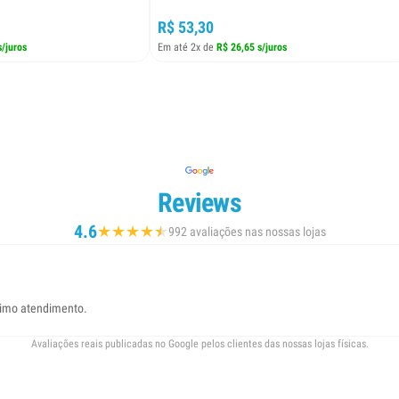
R$ 53,30
s/juros
Em até 2x de
R$ 26,65 s/juros
Reviews
4.6
★
★
★
★
★
★
992 avaliações nas nossas lojas
timo atendimento.
Avaliações reais publicadas no Google pelos clientes das nossas lojas físicas.