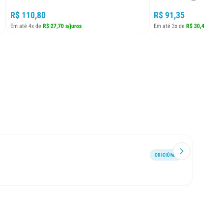
R$ 110,80
R$ 91,35
Em até 4x de
R$ 27,70 s/juros
Em até 3x de
R$ 30,45 s/ju
CRICIÚMA
Atend