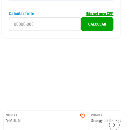
Calcular frete
Não sei meu CEP
CALCULAR
VONIXX
VONIXX
V-MOL 5l
Sinergy plastic spray 50