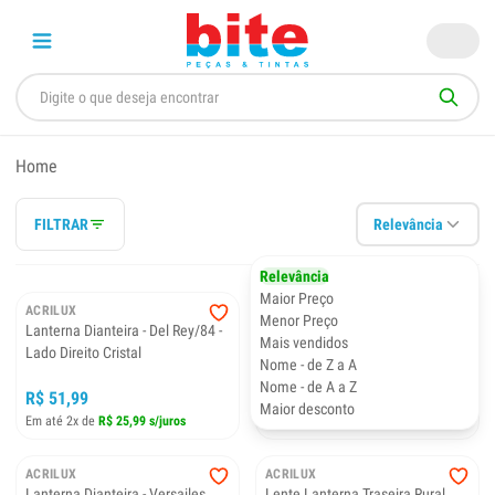
Home
FILTRAR
Relevância
Relevância
Maior Preço
ACRILUX
ACRILUX
Menor Preço
Lanterna Dianteira - Del Rey/84 -
Lanterna Dianteira - Del Rey/84 -
Mais vendidos
Lado Direito Cristal
Lado Esquerdo Cristal
Nome - de Z a A
Nome - de A a Z
R$ 51,99
R$ 51,99
Maior desconto
Em até 2x de
R$ 25,99 s/juros
Em até 2x de
R$ 25,99 s/juros
ACRILUX
ACRILUX
Lanterna Dianteira - Versailes
Lente Lanterna Traseira Rural