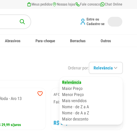
Meus pedidos
Nossas lojas
Fale conosco
Chat Online
Entre ou
Cadastre-se
Abrasivos
Para-choque
Borrachas
Outros
Ordenar por:
Relevância
Relevância
Maior Preço
Menor Preço
AFONSO
Roda - Aro 13
Mais vendidos
Faixa Branca Roda - Aro 15
Nome - de Z a A
Nome - de A a Z
Maior desconto
R$ 59,99
 29,99 s/juros