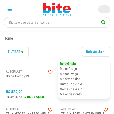
Home
FILTRAR
Relevância
Relevância
Maior Preço
AUTOPLAST
AUTOPLAST
Menor Preço
Grade Cargo /99
Churrasqueira Palio 2004 a 2014
Mais vendidos
Nome - de Z a A
Nome - de A a Z
R$ 829,90
R$ 255,00
Maior desconto
Em até 8x de
R$ 103,73 s/juros
Em até 8x de
R$ 31,87 s/juros
AUTOPLAST
AUTOPLAST
TELA ALTO FALANTE PAINEL S-
TELA ALTO FALANTE PAINEL S-