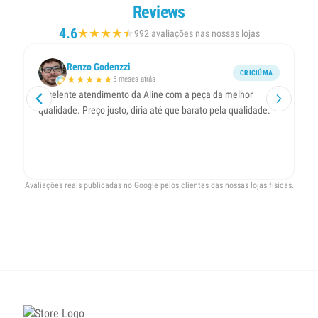
Reviews
4.6
★
★
★
★
★
★
992 avaliações nas nossas lojas
Renzo Godenzzi
CRICIÚMA
★
★
★
★
★
5 meses atrás
Excelente atendimento da Aline com a peça da melhor
Ót
qualidade. Preço justo, diria até que barato pela qualidade.
ol
Avaliações reais publicadas no Google pelos clientes das nossas lojas físicas.