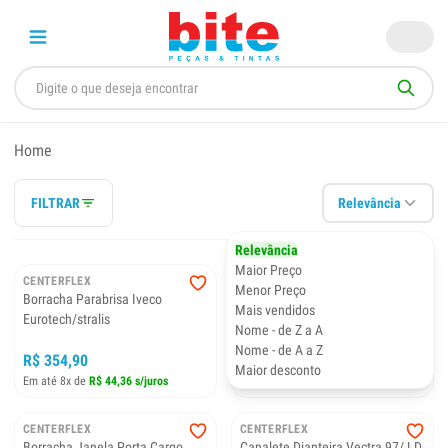
Home
FILTRAR
Relevância
Relevância
Maior Preço
CENTERFLEX
CENTERFLEX
Menor Preço
Borracha Parabrisa Iveco
Borracha Janela Porta Cargo
Mais vendidos
Eurotech/stralis
Lado Esquerdo
Nome - de Z a A
Nome - de A a Z
R$ 354,90
R$ 187,90
Maior desconto
Em até 8x de
R$ 44,36 s/juros
Em até 7x de
R$ 26,84 s/juros
CENTERFLEX
CENTERFLEX
Borracha Janela Porta Cargo
Canalete Dianteira Vectra 97/ LD