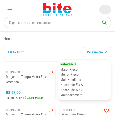
Home
FILTRAR
Relevância
Relevância
Maior Preço
CILIPARTS
CILIPARTS
Menor Preço
Maçaneta Tampa Motor Fusca -
Maçaneta Externa Porta
Mais vendidos
Cromada
Mercedes Benz Cara Preta
Nome - de Z a A
Nome - de A a Z
R$ 67,00
R$ 61,99
Maior desconto
Em até 2x de
R$ 33,50 s/juros
Em até 2x de
R$ 30,99 s/juros
CILIPARTS
CILIPARTS
Maçaneta Tampa Motor Fusca -
Maçaneta Externa