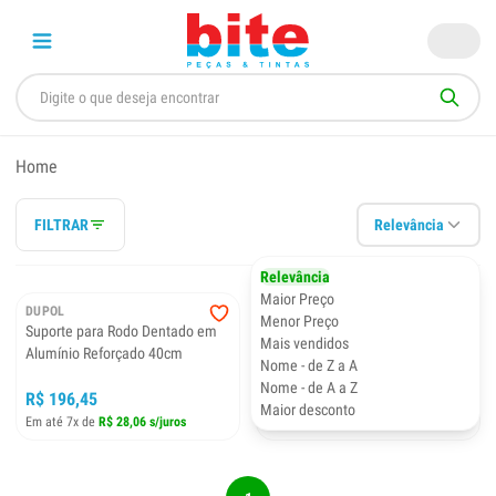
Home
FILTRAR
Relevância
Relevância
Maior Preço
DUPOL
DUPOL
Menor Preço
Suporte para Rodo Dentado em
Sapato de Prego
Mais vendidos
Alumínio Reforçado 40cm
Nome - de Z a A
Nome - de A a Z
R$ 196,45
R$ 159,00
Maior desconto
Em até 7x de
R$ 28,06 s/juros
Em até 6x de
R$ 26,50 s/juros