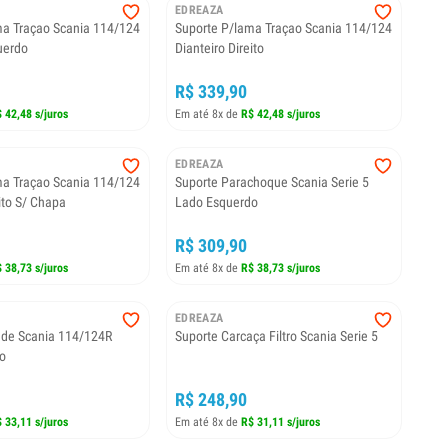
EDREAZA
ma Traçao Scania 114/124
Suporte P/lama Traçao Scania 114/124
uerdo
Dianteiro Direito
R$ 339,90
 42,48 s/juros
Em até 8x de
R$ 42,48 s/juros
EDREAZA
ma Traçao Scania 114/124
Suporte Parachoque Scania Serie 5
ito S/ Chapa
Lado Esquerdo
R$ 309,90
 38,73 s/juros
Em até 8x de
R$ 38,73 s/juros
EDREAZA
ade Scania 114/124R
Suporte Carcaça Filtro Scania Serie 5
o
R$ 248,90
 33,11 s/juros
Em até 8x de
R$ 31,11 s/juros