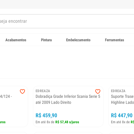
Acabamentos
Pintura
Embelezamento
Ferramentas
EDREAZA
EDREAZA
14/124 -
Dobradiça Grade Inferior Scania Serie 5
Suporte Trase
até 2009 Lado Direito
Highline Lad
R$ 459,90
R$ 447,90
uros
Em até 8x de
R$ 57,48 s/juros
Em até 8x de
R$