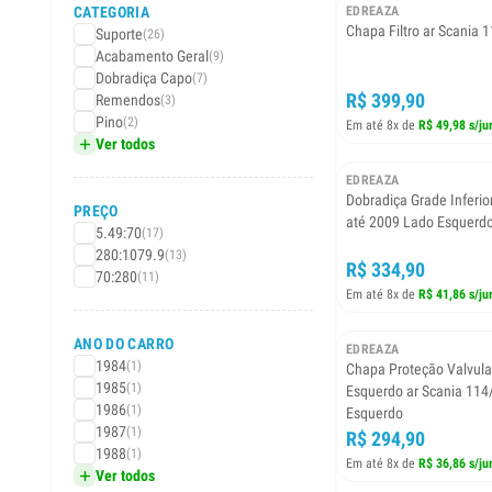
CATEGORIA
EDREAZA
Chapa Filtro ar Scania 
Suporte
(26)
Acabamento Geral
(9)
Dobradiça Capo
(7)
R$ 399,90
Remendos
(3)
Pino
(2)
Em até 8x de
R$ 49,98 s/ju
Ver todos
EDREAZA
Dobradiça Grade Inferior
PREÇO
até 2009 Lado Esquerd
5.49:70
(17)
280:1079.9
(13)
R$ 334,90
70:280
(11)
Em até 8x de
R$ 41,86 s/ju
ANO DO CARRO
EDREAZA
1984
(1)
Chapa Proteção Valvula
1985
(1)
Esquerdo ar Scania 114
1986
(1)
Esquerdo
1987
(1)
R$ 294,90
1988
(1)
Em até 8x de
R$ 36,86 s/ju
Ver todos