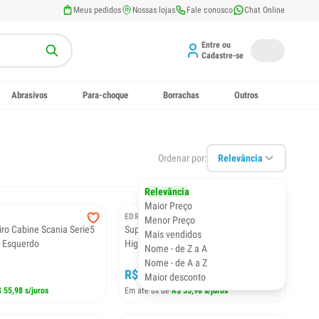
Meus pedidos
Nossas lojas
Fale conosco
Chat Online
Entre ou
Cadastre-se
Abrasivos
Para-choque
Borrachas
Outros
Ordenar por:
Relevância
Relevância
Maior Preço
EDREAZA
Menor Preço
iro Cabine Scania Serie5
Suporte Traseiro Cabine Scania Serie5
Mais vendidos
o Esquerdo
Highline Lado Direito
Nome - de Z a A
Nome - de A a Z
R$ 447,90
Maior desconto
 55,98 s/juros
Em até 8x de
R$ 55,98 s/juros