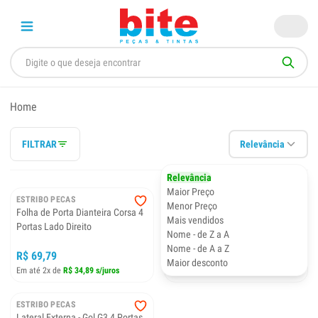
Home
FILTRAR
Relevância
Relevância
Maior Preço
ESTRIBO PECAS
ESTRIBO PECAS
Menor Preço
Folha de Porta Dianteira Corsa 4
Folha de Porta Dianteira Corsa 4
Mais vendidos
Portas Lado Direito
Portas Lado Esquerdo
Nome - de Z a A
Nome - de A a Z
R$ 69,79
R$ 69,79
Maior desconto
Em até 2x de
R$ 34,89 s/juros
Em até 2x de
R$ 34,89 s/juros
ESTRIBO PECAS
Lateral Externa - Gol G3 4 Portas