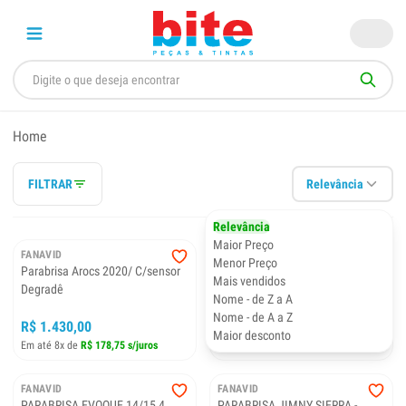
Home
FILTRAR
Relevância
Relevância
Maior Preço
FANAVID
FANAVID
Menor Preço
Parabrisa Arocs 2020/ C/sensor
Parabrisa BYD DOLPHIN 2022/
Mais vendidos
Degradê
Nome - de Z a A
Nome - de A a Z
R$ 1.430,00
R$ 1.250,00
Maior desconto
Em até 8x de
R$ 178,75 s/juros
Em até 8x de
R$ 156,25 s/juros
FANAVID
FANAVID
PARABRISA EVOQUE 14/15 4
PARABRISA JIMNY SIERRA -