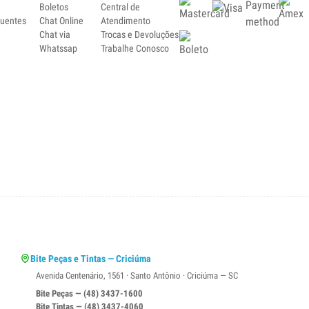
Boletos
Central de
quentes
Chat Online
Atendimento
Chat via
Trocas e Devoluções
Whatssap
Trabalhe Conosco
Bite Peças e Tintas — Criciúma
Avenida Centenário, 1561 · Santo Antônio · Criciúma — SC
Bite Peças — (48) 3437-1600
Bite Tintas — (48) 3437-4060