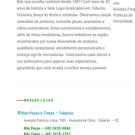
Bite sua escolha confiável desde 1981! Com mais de 42
uso
anos de história e Sete Lojas localizadas em Tubarão,
Dúvidas Fre
Criciúma, Braço do Norte e Imbituba. Oferecemos ampla
Politicas de
Privacidade
variedade de produtos, incluindo peças, acessórios e
vidros automotivos, tintas automotivas e complementos,
além de tintas imobiliárias.Somos referência na região,
reconhecidos por nossa diversidade de produtos,
qualidade excepcional, atendimento personalizado e
entrega ágil de mercadorias. Valorizamos cada cliente e
nos esforçamos para superar suas expectativas,
garantindo que você receba o melhor serviço possível.
NOSSAS LOJAS
Bite Peças e Tintas — Tubarão
Avenida Patrício Lima, 1597 · Humaitá de Cima · Tubarão — SC
Bite Peças — (48) 3628-0860
Bite Tintas — (48) 3628-1337