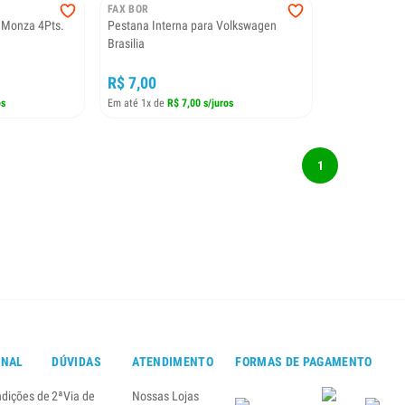
FAX BOR
. Monza 4Pts.
Pestana Interna para Volkswagen
Brasilia
R$ 7,00
os
Em até 1x de
R$ 7,00 s/juros
1
ONAL
DÚVIDAS
ATENDIMENTO
FORMAS DE PAGAMENTO
ndições de
2ªVia de
Nossas Lojas