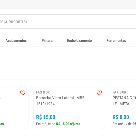
Acabamentos
Pintura
Embelezamento
Ferramentas
FAX BOR
FAX BOR
o
Borracha Vidro Lateral - MBB
PESTANA C-1
1519/1934
LE - METAL
R$ 15,00
R$ 8,00
ros
Em até 1x de
R$ 15,00 s/juros
Em até 1x de
R$