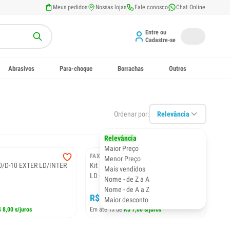
Meus pedidos
Nossas lojas
Fale conosco
Chat Online
Entre ou
Cadastre-se
Abrasivos
Para-choque
Borrachas
Outros
Ordenar por:
Relevância
Relevância
Maior Preço
FAX BOR
Menor Preço
0/D-10 EXTER LD/INTER
Kit Pestana C-10/D-10 Externo/Interno
Mais vendidos
LD - Metal
Nome - de Z a A
Nome - de A a Z
R$ 7,00
Maior desconto
 8,00 s/juros
Em até 1x de
R$ 7,00 s/juros