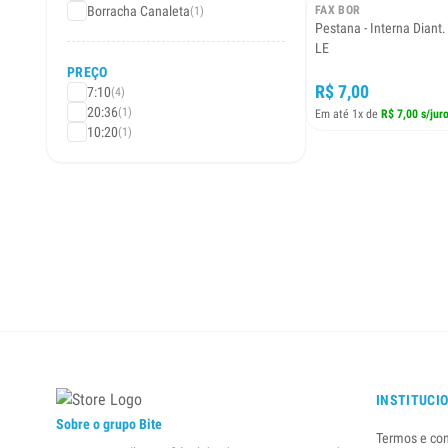
Borracha Canaleta
FAX BOR
(1)
Pestana - Interna Diant
LE
PREÇO
R$ 7,00
7:10
(4)
20:36
(1)
Em até 1x de
R$ 7,00 s/jur
10:20
(1)
INSTITUCI
Sobre o grupo Bite
Termos e co