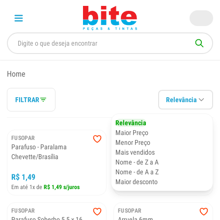
Home
FILTRAR
Relevância
Relevância
Maior Preço
FUSOPAR
FUSOPAR
Menor Preço
Parafuso - Paralama
Arruela 8mm
Mais vendidos
Chevette/Brasília
Nome - de Z a A
Nome - de A a Z
R$ 1,49
R$ 0,29
Maior desconto
Em até 1x de
R$ 1,49 s/juros
Em até 1x de
R$ 0,29 s/juros
FUSOPAR
FUSOPAR
Parafuso Soberbo 5,5 x 16
Arruela 6mm