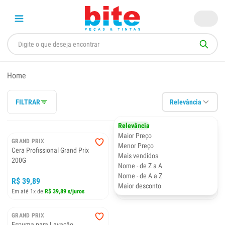
Home
FILTRAR
Relevância
Relevância
Maior Preço
GRAND PRIX
GRAND PRIX
Menor Preço
Cera Profissional Grand Prix
Algodão p/ Polimento 100g
Mais vendidos
200G
Nome - de Z a A
Nome - de A a Z
R$ 39,89
R$ 12,59
Maior desconto
Em até 1x de
R$ 39,89 s/juros
Em até 1x de
R$ 12,59 s/juros
GRAND PRIX
Espuma para Lavação