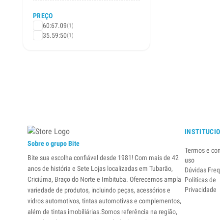
PREÇO
60:67.09
(1)
35.59:50
(1)
INSTITUCI
Sobre o grupo Bite
Termos e co
Bite sua escolha confiável desde 1981! Com mais de 42
uso
anos de história e Sete Lojas localizadas em Tubarão,
Dúvidas Fre
Criciúma, Braço do Norte e Imbituba. Oferecemos ampla
Politicas de
Privacidade
variedade de produtos, incluindo peças, acessórios e
vidros automotivos, tintas automotivas e complementos,
além de tintas imobiliárias.Somos referência na região,