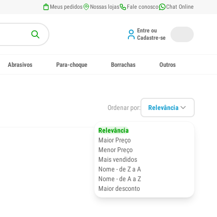
Meus pedidos
Nossas lojas
Fale conosco
Chat Online
Entre ou
Cadastre-se
Abrasivos
Para-choque
Borrachas
Outros
Ordenar por:
Relevância
Relevância
Maior Preço
Menor Preço
Mais vendidos
Nome - de Z a A
Nome - de A a Z
Maior desconto