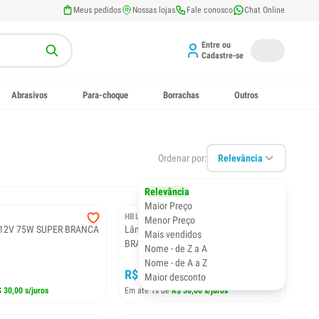
Meus pedidos
Nossas lojas
Fale conosco
Chat Online
Entre ou
Cadastre-se
Abrasivos
Para-choque
Borrachas
Outros
Ordenar por:
Relevância
Relevância
Maior Preço
HBL
Menor Preço
12V 75W SUPER BRANCA
Lâmpada HB4 12V 55W SUPER
Mais vendidos
BRANCA - PAR
Nome - de Z a A
Nome - de A a Z
R$ 30,00
Maior desconto
 30,00 s/juros
Em até 1x de
R$ 30,00 s/juros