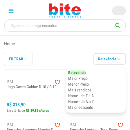
Home
FILTRAR
Relevância
Relevância
Maior Preço
IPAB
IPAB
Menor Preço
Jogo Coxim Cabine D-10 / C-10
Borracha Alavanca Marcha MBB
Mais vendidos
Cara Preta
Nome - de Z a A
Nome - de A a Z
R$ 318,90
R$ 48,00
Maior desconto
Em até 8x de
R$ 39,86 s/juros
Em até 1x de
R$ 48,00 s/juros
IPAB
IPAB
Borracha Alavanca Marcha F-
Borracha Lanterna Tras. Fusca