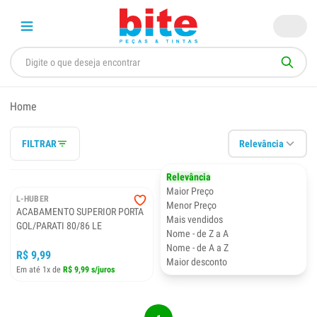
Home
FILTRAR
Relevância
Relevância
Maior Preço
L-HUBER
Menor Preço
ACABAMENTO SUPERIOR PORTA
Mais vendidos
GOL/PARATI 80/86 LE
Nome - de Z a A
Nome - de A a Z
R$ 9,99
Maior desconto
Em até 1x de
R$ 9,99 s/juros