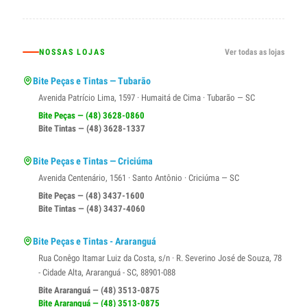
NOSSAS LOJAS
Ver todas as lojas
Bite Peças e Tintas — Tubarão
Avenida Patrício Lima, 1597 · Humaitá de Cima · Tubarão — SC
Bite Peças — (48) 3628-0860
Bite Tintas — (48) 3628-1337
Bite Peças e Tintas — Criciúma
Avenida Centenário, 1561 · Santo Antônio · Criciúma — SC
Bite Peças — (48) 3437-1600
Bite Tintas — (48) 3437-4060
Bite Peças e Tintas - Araranguá
Rua Conêgo Itamar Luiz da Costa, s/n · R. Severino José de Souza, 78
- Cidade Alta, Araranguá - SC, 88901-088
Bite Araranguá — (48) 3513-0875
Bite Araranguá — (48) 3513-0875