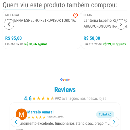
Quem viu este produto também comprou:
METAGAL
FITAN
LANTERNA ESPELHO RETROVISOR TORO 16/
Lanterna Espelho Retrovisor
LD
ARGO/CRONOS/STRADA 20/
R$ 95,00
R$ 58,00
Em até 3x de
R$ 31,66 s/juros
Em até 2x de
R$ 29,00 s/juros
Reviews
4.6
★
★
★
★
★
★
992 avaliações nas nossas lojas
Marcelo Amaral
TUBARÃO
★
★
★
★
★
7 meses atrás
Atendimento excelente, funcionários atenciosos, preço muito
Ex
bom.
ca