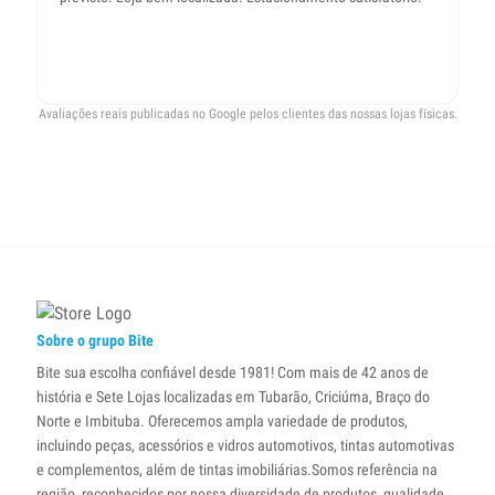
Cr
Avaliações reais publicadas no Google pelos clientes das nossas lojas físicas.
Sobre o grupo Bite
Bite sua escolha confiável desde 1981! Com mais de 42 anos de
história e Sete Lojas localizadas em Tubarão, Criciúma, Braço do
Norte e Imbituba. Oferecemos ampla variedade de produtos,
incluindo peças, acessórios e vidros automotivos, tintas automotivas
e complementos, além de tintas imobiliárias.Somos referência na
região, reconhecidos por nossa diversidade de produtos, qualidade