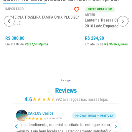
IMPORTADO
FRETE GRÁTIS SC
ARTEB
LANTERNA TRASEIRA TAMPA ONIX PLUS 20/
Lanterna Traseira Canto HB
C/LED LE
2018 Lado Esquerdo
R$ 300,00
R$ 294,90
Em até 8x de
R$ 37,50 s/juros
Em até 8x de
R$ 36,86 s/juros
Reviews
4.6
★
★
★
★
★
★
992 avaliações nas nossas lojas
CARLOS Carlos
INNOVAR TINTAS — IMBITUBA
★
★
★
★
★
2 anos atrás
Ótimo atendimento, material solicitado foi entregue como
A
previsto. Loja bem localizada. Estacionamento satisfatório.
ti