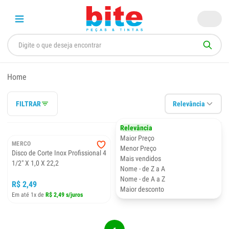
Home
FILTRAR
Relevância
Relevância
Maior Preço
MERCO
Menor Preço
Disco de Corte Inox Profissional 4
Mais vendidos
1/2" X 1,0 X 22,2
Nome - de Z a A
Nome - de A a Z
R$ 2,49
Maior desconto
Em até 1x de
R$ 2,49 s/juros