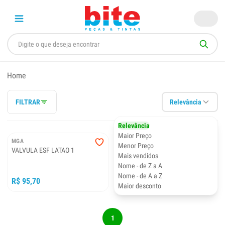
Home
FILTRAR
Relevância
Relevância
Maior Preço
MGA
Menor Preço
VALVULA ESF LATAO 1
Mais vendidos
Nome - de Z a A
Nome - de A a Z
R$ 95,70
Maior desconto
1