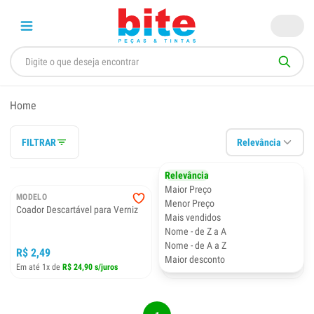
Home
FILTRAR
Relevância
Relevância
Maior Preço
MODELO
MODELO
Menor Preço
Coador Descartável para Verniz
Coador Descartável Bite
Mais vendidos
Ondulado
Nome - de Z a A
Nome - de A a Z
R$ 2,49
R$ 0,99
Maior desconto
Em até 1x de
R$ 24,90 s/juros
Em até 1x de
R$ 9,90 s/juros