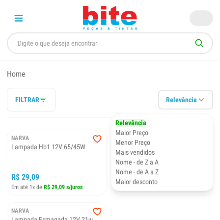
Home
FILTRAR
Relevância
Relevância
Maior Preço
NARVA
NARVA
Menor Preço
Lampada Hb1 12V 65/45W
Lampada Base Plástica 12V 2
Mais vendidos
Polos - Ambar
Nome - de Z a A
Nome - de A a Z
R$ 29,09
R$ 6,39
Maior desconto
Em até 1x de
R$ 29,09 s/juros
Em até 1x de
R$ 6,39 s/juros
NARVA
Lampada Esmagada 12V 21w