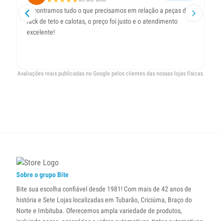
★
★
★
★
★
Encontramos tudo o que precisamos em relação a peças do
Ti
rack de teto e calotas, o preço foi justo e o atendimento
um
excelente!
me
re
pr
Avaliações reais publicadas no Google pelos clientes das nossas lojas físicas.
Sobre o grupo Bite
Bite sua escolha confiável desde 1981! Com mais de 42 anos de
história e Sete Lojas localizadas em Tubarão, Criciúma, Braço do
Norte e Imbituba. Oferecemos ampla variedade de produtos,