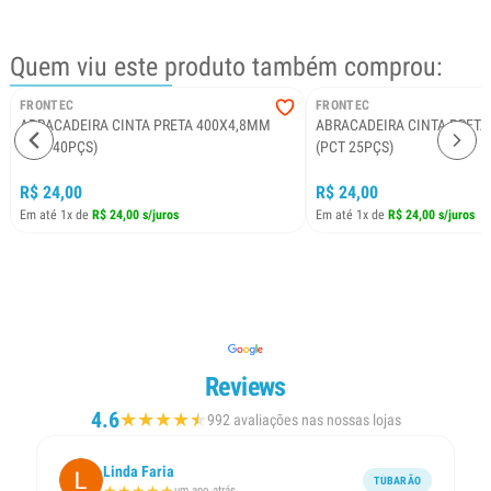
Quem viu este produto também comprou:
FRONTEC
FRONTEC
ABRACADEIRA CINTA PRETA 400X4,8MM
ABRACADEIRA CINTA PRETA
(PCT 40PÇS)
(PCT 25PÇS)
R$ 24,00
R$ 24,00
Em até 1x de
R$ 24,00 s/juros
Em até 1x de
R$ 24,00 s/juros
Reviews
4.6
★
★
★
★
★
★
992 avaliações nas nossas lojas
Linda Faria
TUBARÃO
um ano atrás