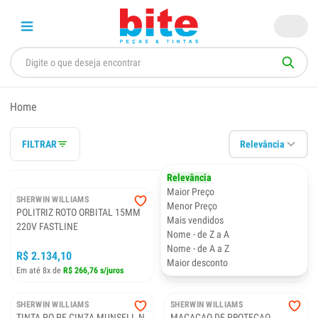
Home
FILTRAR
Relevância
Relevância
Maior Preço
SHERWIN WILLIAMS
SHERWIN WILLIAMS
Menor Preço
POLITRIZ ROTO ORBITAL 15MM
TINTA PO PE PRETO FOSCO
Mais vendidos
220V FASTLINE
(CAIXA C/ 25KG)
Nome - de Z a A
Nome - de A a Z
R$ 2.134,10
R$ 1.320,10
Maior desconto
Em até 8x de
R$ 266,76 s/juros
Em até 8x de
R$ 165,01 s/juros
SHERWIN WILLIAMS
SHERWIN WILLIAMS
TINTA PO PE CINZA MUNSELL N
MACACAO DE PROTECAO