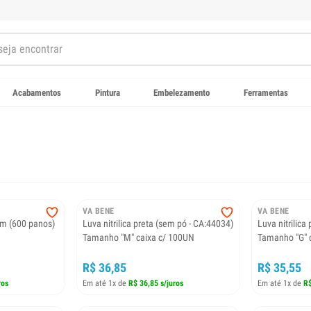
Acabamentos
Pintura
Embelezamento
Ferramentas
VA BENE
VA BENE
cm (600 panos)
Luva nitrilica preta (sem pó - CA:44034)
Luva nitrilica
Tamanho "M" caixa c/ 100UN
Tamanho "G" 
R$ 36,85
R$ 35,55
ros
Em até 1x de
R$ 36,85 s/juros
Em até 1x de
R$