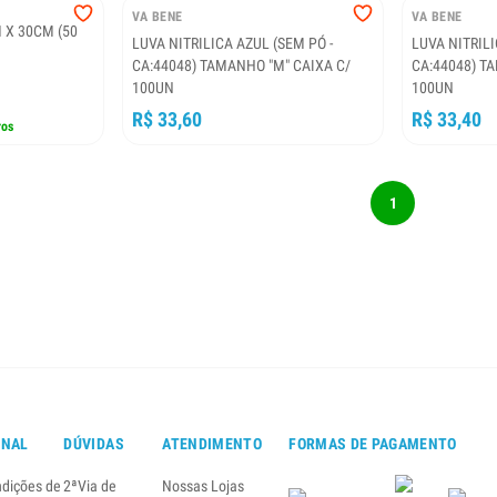
VA BENE
VA BENE
M X 30CM (50
LUVA NITRILICA AZUL (SEM PÓ -
LUVA NITRILI
CA:44048) TAMANHO "M" CAIXA C/
CA:44048) T
100UN
100UN
R$ 33,60
R$ 33,40
ros
1
ONAL
DÚVIDAS
ATENDIMENTO
FORMAS DE PAGAMENTO
ndições de
2ªVia de
Nossas Lojas