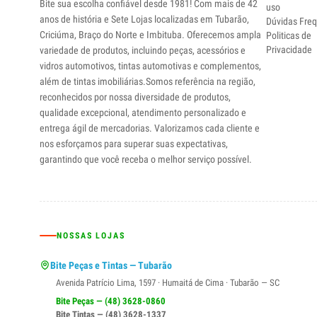
Bite sua escolha confiável desde 1981! Com mais de 42
uso
anos de história e Sete Lojas localizadas em Tubarão,
Dúvidas Fre
Criciúma, Braço do Norte e Imbituba. Oferecemos ampla
Politicas de
Privacidade
variedade de produtos, incluindo peças, acessórios e
vidros automotivos, tintas automotivas e complementos,
além de tintas imobiliárias.Somos referência na região,
reconhecidos por nossa diversidade de produtos,
qualidade excepcional, atendimento personalizado e
entrega ágil de mercadorias. Valorizamos cada cliente e
nos esforçamos para superar suas expectativas,
garantindo que você receba o melhor serviço possível.
NOSSAS LOJAS
Bite Peças e Tintas — Tubarão
Avenida Patrício Lima, 1597 · Humaitá de Cima · Tubarão — SC
Bite Peças — (48) 3628-0860
Bite Tintas — (48) 3628-1337