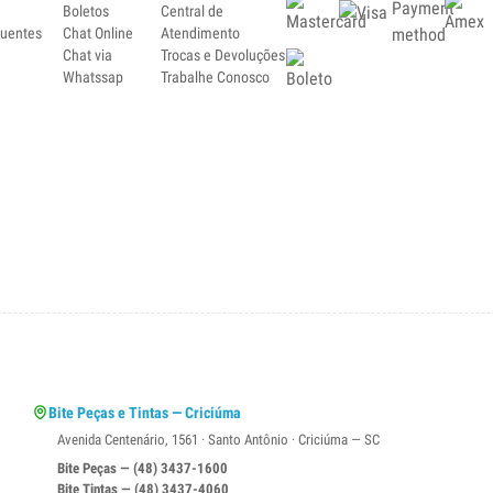
Boletos
Central de
quentes
Chat Online
Atendimento
Chat via
Trocas e Devoluções
Whatssap
Trabalhe Conosco
Bite Peças e Tintas — Criciúma
Avenida Centenário, 1561 · Santo Antônio · Criciúma — SC
Bite Peças — (48) 3437-1600
Bite Tintas — (48) 3437-4060