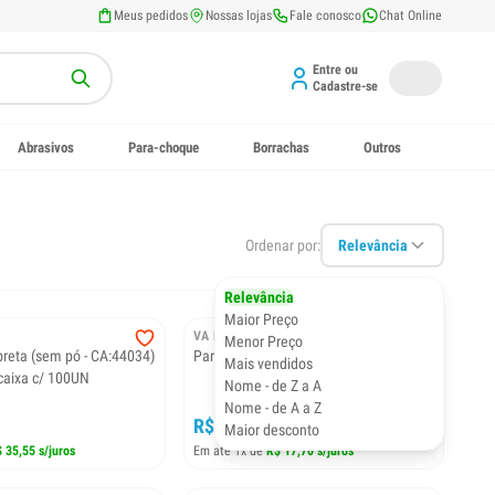
Meus pedidos
Nossas lojas
Fale conosco
Chat Online
Entre ou
Cadastre-se
Abrasivos
Para-choque
Borrachas
Outros
Ordenar por:
Relevância
Relevância
Maior Preço
VA BENE
Menor Preço
 preta (sem pó - CA:44034)
Parabrisa TIGGO 8 22/ COM SENSOR
Mais vendidos
caixa c/ 100UN
Nome - de Z a A
Nome - de A a Z
R$ 17,70
Maior desconto
 35,55 s/juros
Em até 1x de
R$ 17,70 s/juros