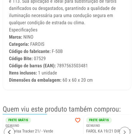
e 113. Sua aplicação é ideal para substituição de faróis
danificados ou desgastados, garantindo a qualidade de
iluminação necessária para uma condução segura em
qualquer condição de estrada ou clima.
Especificações
Marca:
NINO
Categoria:
FAROIS
Código do fabricante:
F-50B
Código Bite:
07529
Código de barras (EAN):
7897563503481
Itens inclusos:
1 unidade
Dimensões da embalagem:
60 x 60 x 20 cm
Quem viu este produto também comprou:
FRETE GRÁTIS
FRETE GRÁTIS
GENUINO
GENUINO
Parabrisa Tracker 21/ - Verde
FAROL KA 19/21 DIREITO C