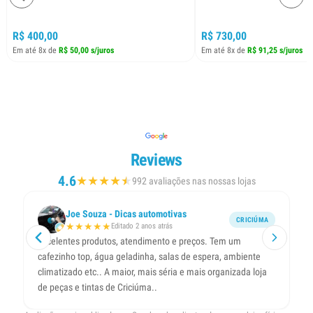
R$ 400,00
R$ 730,00
Em até 8x de
R$ 50,00 s/juros
Em até 8x de
R$ 91,25 s/juros
Reviews
4.6
★
★
★
★
★
★
992 avaliações nas nossas lojas
Joe Souza - Dicas automotivas
CRICIÚMA
★
★
★
★
★
Editado 2 anos atrás
Excelentes produtos, atendimento e preços. Tem um
Ót
cafezinho top, água geladinha, salas de espera, ambiente
ol
climatizado etc.. A maior, mais séria e mais organizada loja
de peças e tintas de Criciúma..